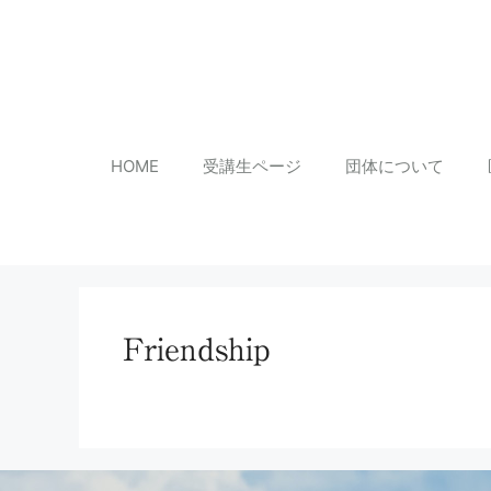
コ
ン
テ
ン
HOME
受講生ページ
団体について
ツ
へ
ス
キ
Friendship
ッ
プ