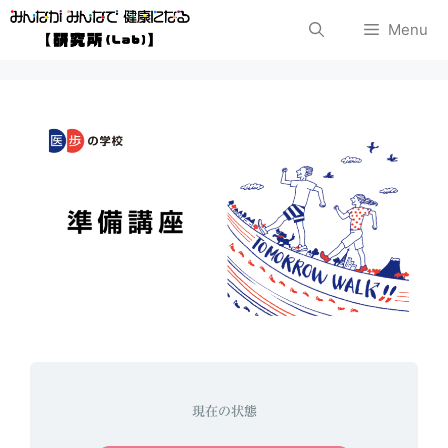
コ
Menu
ン
テ
ン
ツ
へ
ス
キ
ッ
プ
現在の状態