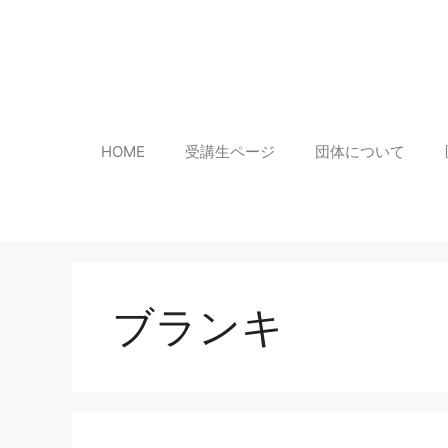
コ
ン
テ
ン
HOME
受講生ページ
団体について
ツ
へ
ス
ブランキ
キ
ッ
プ