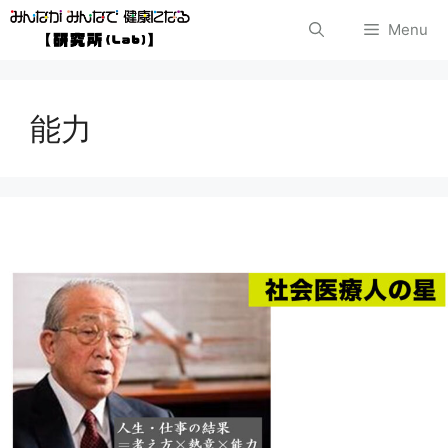
コ
Menu
ン
テ
能力
ン
ツ
へ
ス
キ
ッ
プ