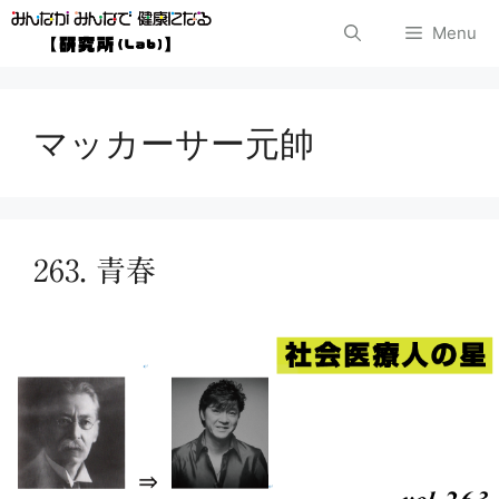
コ
Menu
ン
テ
マッカーサー元帥
ン
ツ
へ
263. 青春
ス
キ
ッ
プ