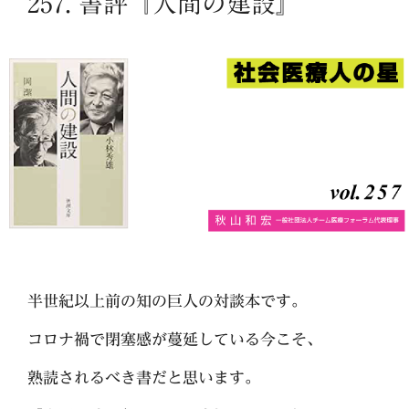
257. 書評『人間の建設』
半世紀以上前の知の巨人の対談本です。
コロナ禍で閉塞感が蔓延している今こそ、
熟読されるべき書だと思います。