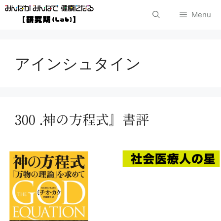
コ
Menu
ン
テ
アインシュタイン
ン
ツ
へ
300 .神の方程式』書評
ス
キ
ッ
プ